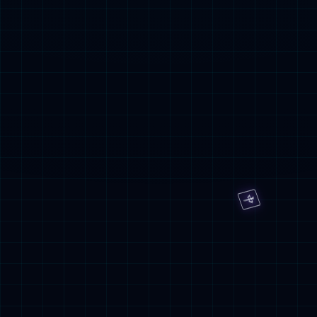
智慧交通 | 星空体育网入选交通运
输行业上云用云推进中心首批成员
单位
关于星空体育网
上海星空体育网股份有限公司（股票代
码：300245）成立于2001年，公司总部
设立在上海。战略转型“创新的智慧云
服务提供商”，以MSP服务深耕云化产